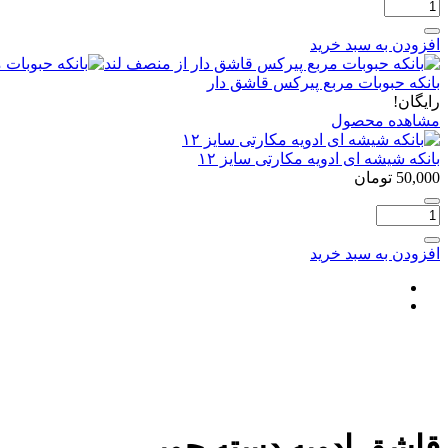
تعداد:
چاقو
تیزکن
افزودن به سبد خرید
3
کاره
بانکه حبوبات مربع پیرکس قاشق دار
رایگان!
مشاهده محصول
بانکه شیشه ای ادویه مکارتی سایز ۱۲
50,000
تومان
تعداد:
بانکه
شیشه
افزودن به سبد خرید
ای
ادویه
مکارتی
سایز
۱۲
قاشق ادویه دسته چوبی