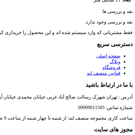
نقد و بررسی ها
نقد و بررسی وجود ندارد.
فقط مشتریانی که وارد سیستم شده اند و این محصول را خریداری کرده 
دسترسی سریع
صفحه اصلی
وبلاگ
فروشگاه
قوانین منصف لند
با ما در ارتباط باشید
آدرس : تهران شهرک رسالت صالح آباد غربی خیابان محمدی خیابان آر
شماره تماس: 09909011505
ساعت کاری مجموعه منصف لند: از شنبه تا چهار شنبه از ساعت 9 صبح الی 6 عصر / پنج شنبه ها از ساعت 9 صبح الی 4 عصر / روزهای تعطیل رسمی مجموعه تعطیل می باشد.
مجوز های سایت