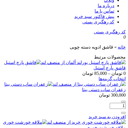
وبلاگ
درباره ما
تماس با ما
پیش فاکتور سبد خرید
کد رهگیری پستی
کد رهگیری پستی
0
خانه
»
قاشق ادویه دسته چوبی
محصولات مرتبط
قاشق پارچ استیل
محدوده
0
تومان
–
85,000
تومان
قیمت:
انتخاب گزینه‌ها
0 تومان
تا
زعفران ساب دستی بیتا
85,000 تومان
300,000
تومان
تعداد:
زعفران
ساب
افزودن به سبد خرید
دستی
بیتا
ملاقه خورشت خوری