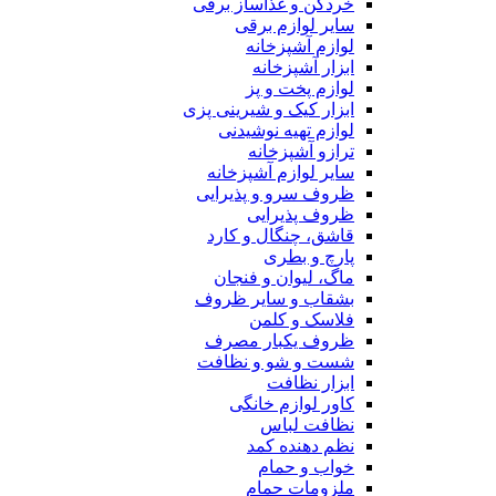
خردکن و غذاساز برقی
سایر لوازم برقی
لوازم آشپزخانه
ابزار آشپزخانه
لوازم پخت و پز
ابزار کیک و شیرینی پزی
لوازم تهیه نوشیدنی
ترازو آشپزخانه
سایر لوازم آشپزخانه
ظروف سرو و پذیرایی
ظروف پذیرایی
قاشق، چنگال و کارد
پارچ و بطری
ماگ، لیوان و فنجان
بشقاب و سایر ظروف
فلاسک و کلمن
ظروف یکبار مصرف
شست و شو و نظافت
ابزار نظافت
کاور لوازم خانگی
نظافت لباس
نظم دهنده کمد
خواب و حمام
ملزومات حمام